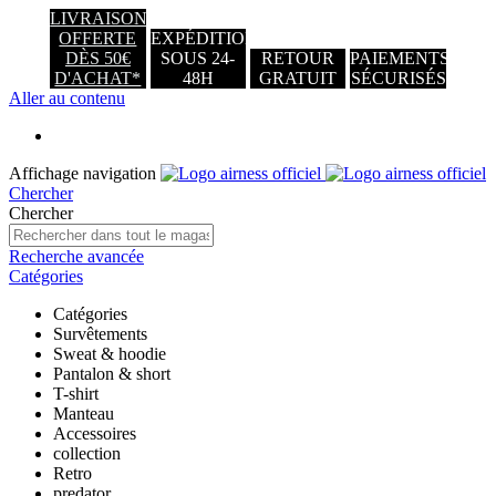
LIVRAISON
OFFERTE
EXPÉDITION
DÈS 50€
SOUS 24-
RETOUR
PAIEMENTS
D'ACHAT*
48H
GRATUIT
SÉCURISÉS
Aller au contenu
Affichage navigation
Chercher
Chercher
Recherche avancée
Catégories
Catégories
Survêtements
Sweat & hoodie
Pantalon & short
T-shirt
Manteau
Accessoires
collection
Retro
predator