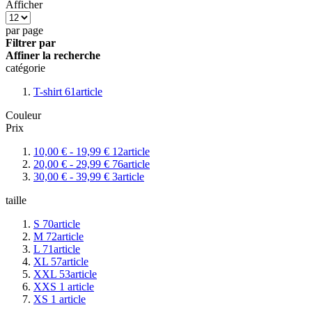
Afficher
par page
Filtrer par
Affiner la recherche
catégorie
T-shirt
61
article
Couleur
Prix
10,00 €
-
19,99 €
12
article
20,00 €
-
29,99 €
76
article
30,00 €
-
39,99 €
3
article
taille
S
70
article
M
72
article
L
71
article
XL
57
article
XXL
53
article
XXS
1
article
XS
1
article