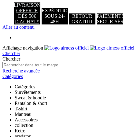
LIVRAISON
OFFERTE
EXPÉDITION
DÈS 50€
SOUS 24-
RETOUR
PAIEMENTS
D'ACHAT*
48H
GRATUIT
SÉCURISÉS
Aller au contenu
Affichage navigation
Chercher
Chercher
Recherche avancée
Catégories
Catégories
Survêtements
Sweat & hoodie
Pantalon & short
T-shirt
Manteau
Accessoires
collection
Retro
predator