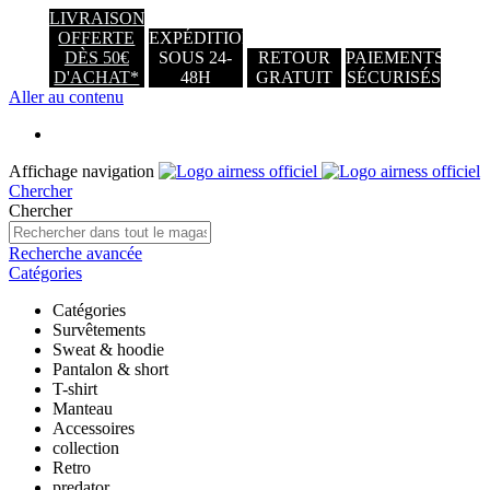
LIVRAISON
OFFERTE
EXPÉDITION
DÈS 50€
SOUS 24-
RETOUR
PAIEMENTS
D'ACHAT*
48H
GRATUIT
SÉCURISÉS
Aller au contenu
Affichage navigation
Chercher
Chercher
Recherche avancée
Catégories
Catégories
Survêtements
Sweat & hoodie
Pantalon & short
T-shirt
Manteau
Accessoires
collection
Retro
predator