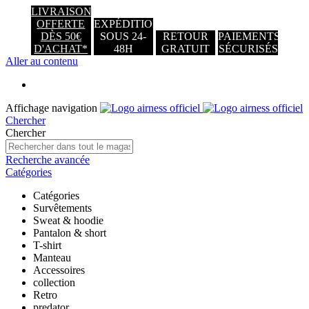
LIVRAISON
OFFERTE
EXPÉDITION
DÈS 50€
SOUS 24-
RETOUR
PAIEMENTS
D'ACHAT*
48H
GRATUIT
SÉCURISÉS
Aller au contenu
Affichage navigation
Chercher
Chercher
Recherche avancée
Catégories
Catégories
Survêtements
Sweat & hoodie
Pantalon & short
T-shirt
Manteau
Accessoires
collection
Retro
predator